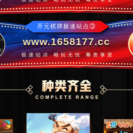
开元棋牌极速站点③
www.1658177.cc